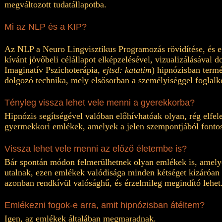
megváltozott tudatállapotba.
Mi az NLP és a KIP?
Az NLP a Neuro Lingvisztikus Programozás rövidítése, és eg
kívánt jövőbeli célállapot elképzelésével, vizualizálásával
Imaginatív Pszichoterápia,
ejtsd: katatim
) hipnózisban term
dolgozó technika, mely elsősorban a személyiséggel foglalk
Tényleg vissza lehet vele menni a gyerekkorba?
Hipnózis segítségével valóban előhívhatóak olyan, rég elfel
gyermekkori emlékek, amelyek a jelen szempontjából fonto
Vissza lehet vele menni az előző életembe is?
Bár spontán módon felmerülhetnek olyan emlékek is, amelye
utalnak, ezen emlékek valódisága minden kétséget kizáróan 
azonban rendkívül valósághű, és érzelmileg megindító lehet
Emlékezni fogok-e arra, amit hipnózisban átéltem?
Igen, az emlékek általában megmaradnak.