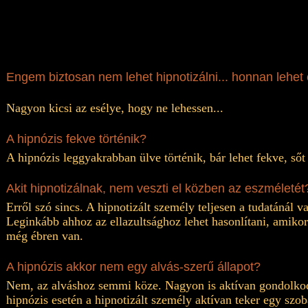
>
Engem biztosan nem lehet hipnotizálni... honnan lehet 
Nagyon kicsi az esélye, hogy ne lehessen...
A hipnózis fekve történik?
A hipnózis leggyakrabban ülve történik, bár lehet fekve, sőt
Akit hipnotizálnak, nem veszti el közben az eszméletét
Erről szó sincs. A hipnotizált személy teljesen a tudatánál va
Leginkább ahhoz az ellazultsághoz lehet hasonlítani, amikor 
még ébren van.
A hipnózis akkor nem egy alvás-szerű állapot?
Nem, az alváshoz semmi köze. Nagyon is aktívan gondolkodi
hipnózis esetén a hipnotizált személy aktívan teker egy szoba