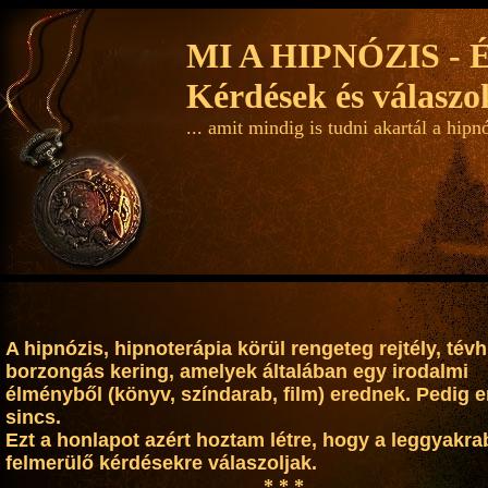
MI A HIPNÓZIS - 
Kérdések és válaszo
... amit mindig is tudni akartál a hipn
>
A hipnózis, hipnoterápia körül rengeteg rejtély, tévh
borzongás kering, amelyek általában egy irodalmi
élményből (könyv, színdarab, film) erednek. Pedig e
sincs.
Ezt a honlapot azért hoztam létre, hogy a leggyakr
felmerülő kérdésekre válaszoljak.
* * *