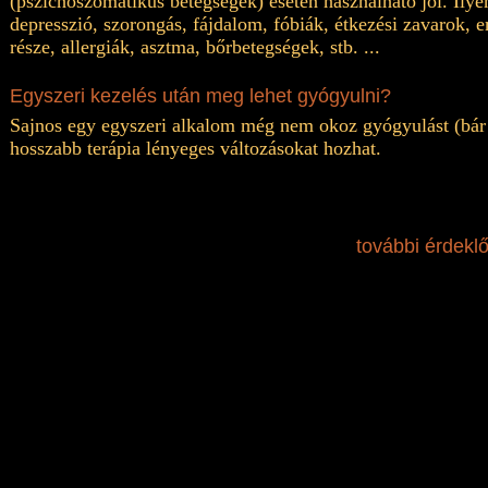
(pszichoszomatikus betegségek) esetén használható jól. Ilyen
depresszió, szorongás, fájdalom, fóbiák, étkezési zavarok, 
része, allergiák, asztma, bőrbetegségek, stb. ...
Egyszeri kezelés után meg lehet gyógyulni?
Sajnos egy egyszeri alkalom még nem okoz gyógyulást (bár 
hosszabb terápia lényeges változásokat hozhat.
további érdekl