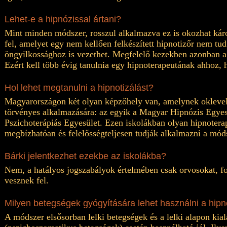
Lehet-e a hipnózissal ártani?
Mint minden módszer, rosszul alkalmazva ez is okozhat kár
fel, amelyet egy nem kellően felkészített hipnotizőr nem tud
öngyilkossághoz is vezethet. Megfelelő kezekben azonban a 
Ezért kell több évig tanulnia egy hipnoterapeutának ahhoz,
Hol lehet megtanulni a hipnotizálást?
Magyarországon két olyan képzőhely van, amelynek oklevele
törvényes alkalmazására: az egyik a Magyar Hipnózis Egyesü
Pszichoterápiás Egyesület. Ezen iskolákban olyan hipnotera
megbízhatóan és felelősségteljesen tudják alkalmazni a móds
Bárki jelentkezhet ezekbe az iskolákba?
Nem, a hatályos jogszabályok értelmében csak orvosokat, f
vesznek fel.
Milyen betegségek gyógyítására lehet használni a hipn
A módszer elsősorban lelki betegségek és a lelki alapon kial